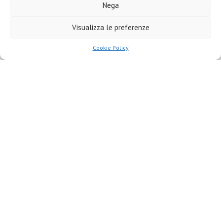
@museodiocesanomassa
Nega
Visualizza le preferenze
Orari
Cookie Policy
Sabato 4 luglio 2026 inaugurazione mostra “Esotismi.
Mode, culti, stravaganze” ore 18.00
Da giovedì 9 luglio a domenica 6 settembre 2026
giovedì e venerdì: 18-23
sabato: 9.30-12.30 e 18-23
Eventi e Mostre