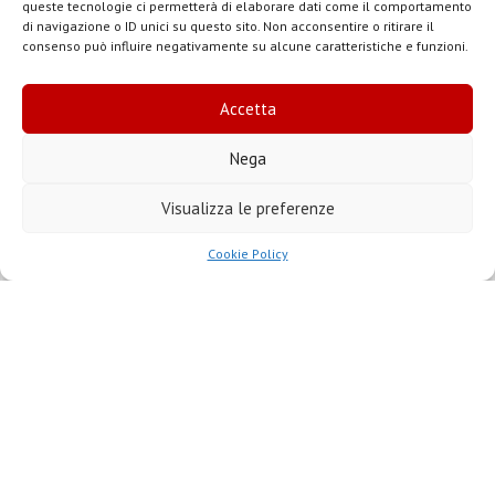
di
specializzazione
,
meetings
,
giornate-
queste tecnologie ci permetterà di elaborare dati come il comportamento
di navigazione o ID unici su questo sito. Non acconsentire o ritirare il
studio
,
seminari
e
masters nel settore del
consenso può influire negativamente su alcune caratteristiche e funzioni.
Restauro
, nonché per l
ezioni individuali di
legatoria moderna e artistica
.
Accetta
Nega
Contatti
Visualizza le preferenze
Cookie Policy
Indirizzo:
Piazza S. Francesco, 54027 Pontremoli (MS)
Telefono:
0187 855221 - 338 6231144
Email: