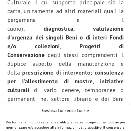
Culturale il cui supporto principale sia la
carta, unitamente ad altri materiali quali la
pergamena e il
cuoio);
diagnostica
,
valutazione
d’urgenza dei singoli Beni o di interi Fondi
e/o collezioni
,
Progetti di
Conservazione
degli stessi comprendenti il
duplice aspetto della manutenzione e
della
prescrizione di intervento;
consulenza
per l’allestimento di mostre
,
iniziative
culturali
di vario genere, temporanee o
permanenti nel settore librario e dei Beni
Culturali in genere;
realizzazione di legature
Gestisci Consenso Cookie
di pregio
;
docenza qualificata per corsi di
Per fornire le migliori esperienze, utilizziamo tecnologie come i cookie per
formazione
,
memorizzare e/o accedere alle informazioni del dispositivo. Il consenso a