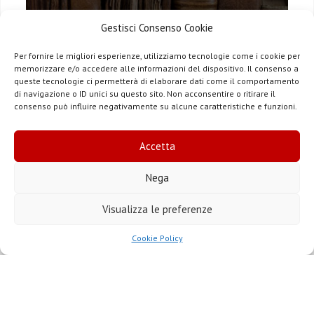
Gestisci Consenso Cookie
Massa
Via dei Colli 2, 54100 Massa
Per fornire le migliori esperienze, utilizziamo tecnologie come i cookie per
memorizzare e/o accedere alle informazioni del dispositivo. Il consenso a
(MS)
queste tecnologie ci permetterà di elaborare dati come il comportamento
di navigazione o ID unici su questo sito. Non acconsentire o ritirare il
consenso può influire negativamente su alcune caratteristiche e funzioni.
Accetta
Nega
Visualizza le preferenze
Cookie Policy
Ufficio beni culturali e edilizia di culto
Tel: 0585 8990223 | Fax: 0585 810287