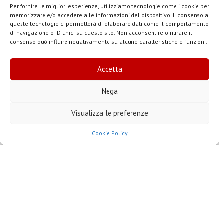
PER I PIÙ PICCOLI
Le candide figure di marmo
Per fornire le migliori esperienze, utilizziamo tecnologie come i cookie per
memorizzare e/o accedere alle informazioni del dispositivo. Il consenso a
sono così belle che non
queste tecnologie ci permetterà di elaborare dati come il comportamento
facciamo caso al fatto che i
di navigazione o ID unici su questo sito. Non acconsentire o ritirare il
consenso può influire negativamente su alcune caratteristiche e funzioni.
loro visi non sono rosa, le
labbra non sono rosse, gli
Accetta
occhi che ci guardano non
Nega
hanno colore, gli abiti non
sono colorati… Ma non è
Visualizza le preferenze
sempre stato così!
Cookie Policy
Sin dall’antichità le statue
venivano dipinte con colori
vivaci e il bianco del marmo
scompariva.
Anche la Madonna con