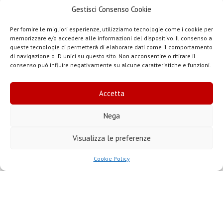
Biblioteca – Sede di Pontremoli
Gestisci Consenso Cookie
Museo – Sede di Massa
Per fornire le migliori esperienze, utilizziamo tecnologie come i cookie per
memorizzare e/o accedere alle informazioni del dispositivo. Il consenso a
queste tecnologie ci permetterà di elaborare dati come il comportamento
Museo – Sede di Pontremoli
di navigazione o ID unici su questo sito. Non acconsentire o ritirare il
consenso può influire negativamente su alcune caratteristiche e funzioni.
Archivio
Accetta
Nega
2026
Visualizza le preferenze
2025
Cookie Policy
2024
2023