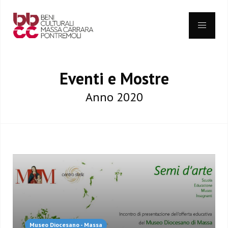
Skip
to
content
Eventi e Mostre
Anno
2020
Museo Diocesano - Massa