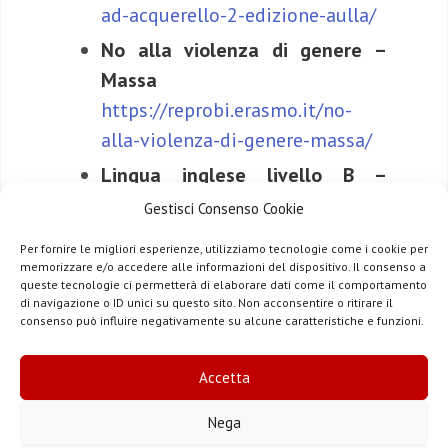
ad-acquerello-2-edizione-aulla/
No alla violenza di genere –
Massa
https://reprobi.erasmo.it/no-
alla-violenza-di-genere-massa/
Lingua inglese livello B –
Carrara
Gestisci Consenso Cookie
https://reprobi.erasmo.it/lingua-
Per fornire le migliori esperienze, utilizziamo tecnologie come i cookie per
inglese-liv-b-carrara/
memorizzare e/o accedere alle informazioni del dispositivo. Il consenso a
queste tecnologie ci permetterà di elaborare dati come il comportamento
Biblioteca digitale – Mulazzo
di navigazione o ID unici su questo sito. Non acconsentire o ritirare il
consenso può influire negativamente su alcune caratteristiche e funzioni.
https://reprobi.erasmo.it/biblioteca-
digitale-2/
Accetta
Pittura figurativa. 2. edizione.
Carrara
Nega