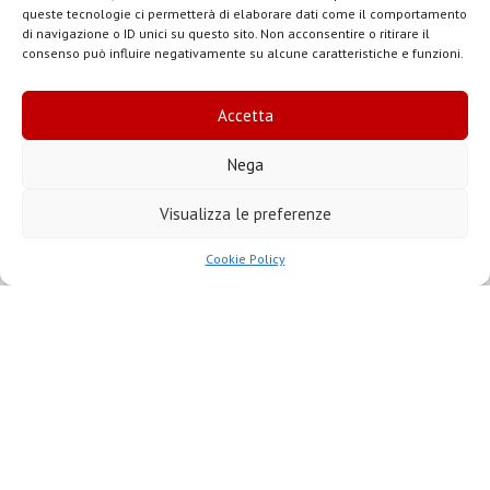
queste tecnologie ci permetterà di elaborare dati come il comportamento
di navigazione o ID unici su questo sito. Non acconsentire o ritirare il
consenso può influire negativamente su alcune caratteristiche e funzioni.
Accetta
Nega
Visualizza le preferenze
Museo Diocesano - Massa
,
Cookie Policy
Via Alberica 26 - 54100 Massa
Biblioteca Diocesana - Pontremoli
,
Piazza S. Francesco, 54027 Pontremoli (MS)
Tutti gli eventi