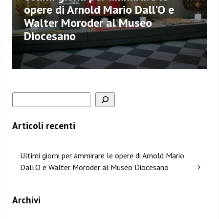
opere di Arnold Mario Dall’O e
Walter Moroder al Museo
Diocesano
Posts
navigation
Cerca
Articoli recenti
Ultimi giorni per ammirare le opere di Arnold Mario
Dall’O e Walter Moroder al Museo Diocesano
Archivi