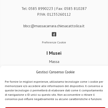
Tel: 0585 8990223 | Fax: 0585 810287
P.IVA: 01235260112
bbcc@massacarrara.chiesacattolica.it
Preferenze Cookie
I Musei
Massa
Pontremoli
Gestisci Consenso Cookie
Gli Archivi
Per fornire le migliori esperienze, utilizziamo tecnologie come i cookie per
memorizzare e/o accedere alle informazioni del dispositivo. Il consenso a
Aulla
queste tecnologie ci permetterà di elaborare dati come il comportamento
Massa
di navigazione o ID unici su questo sito. Non acconsentire o ritirare il
Pontremoli
consenso può influire negativamente su alcune caratteristiche e funzioni.